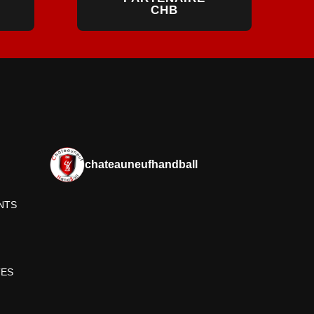
CHB
chateauneufhandball
NTS
TES