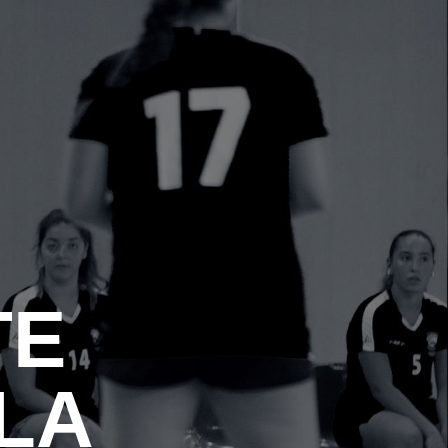
TE
 LA