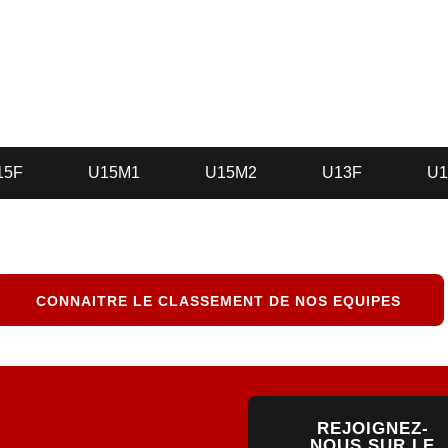
ECTEUR JEUN
15F
U15M1
U15M2
U13F
U1
CONNAITRE LE CLASSEMENT DE NOS EQUIPES
JOINDRE
REJOIGNEZ-
UF
NOUS SUR LE