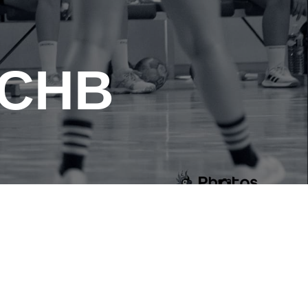
 CHB
U CLUB
DE