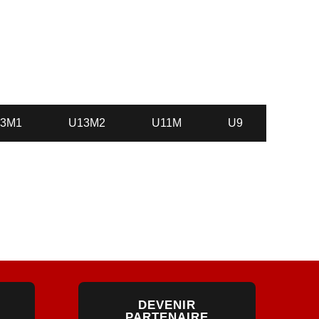
ES
3M1
U13M2
U11M
U9
DEVENIR
PARTENAIRE