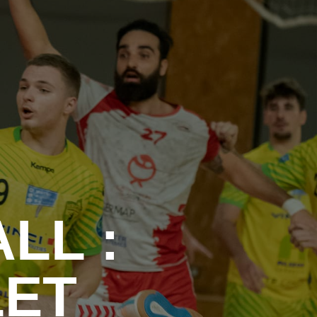
LL :
LET